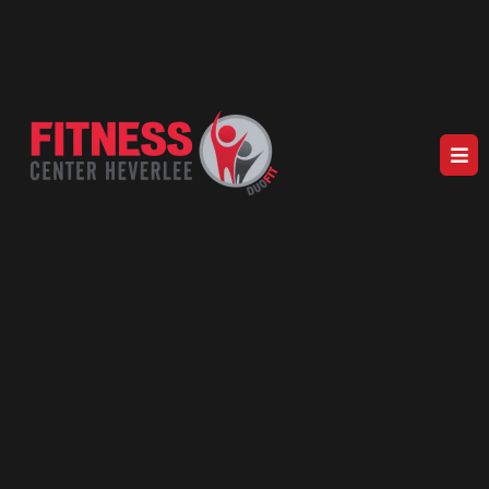
AL MEER DAN 37 JAAR EEN VASTE WAARDE IN HEVERLEE
UW BETROUWBARE
FITNESSPARTNER IN HEVERLEE