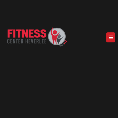
AL MEER DAN 37 JAAR EEN VASTE WAARDE IN HEVERLEE
UW BETROUWBARE
FITNESSPARTNER IN HEVERLEE